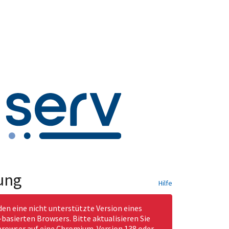
ung
Hilfe
den eine nicht unterstützte Version eines
asierten Browsers. Bitte aktualisieren Sie
rowser auf eine Chromium-Version 138 oder